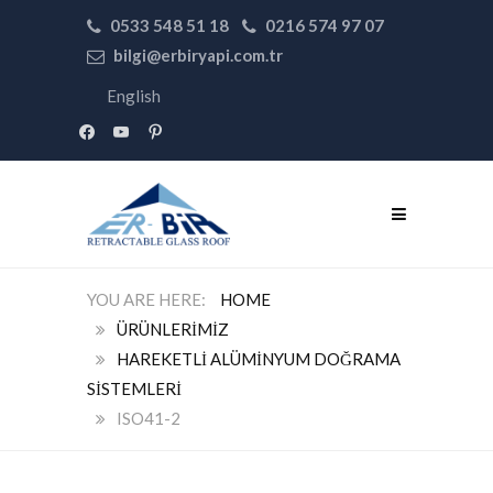
0533 548 51 18
0216 574 97 07
bilgi@erbiryapi.com.tr
English
facebook
youtube
pinterest
HOME
ÜRÜNLERIMIZ
HAREKETLI ALÜMINYUM DOĞRAMA
SISTEMLERI
ISO41-2