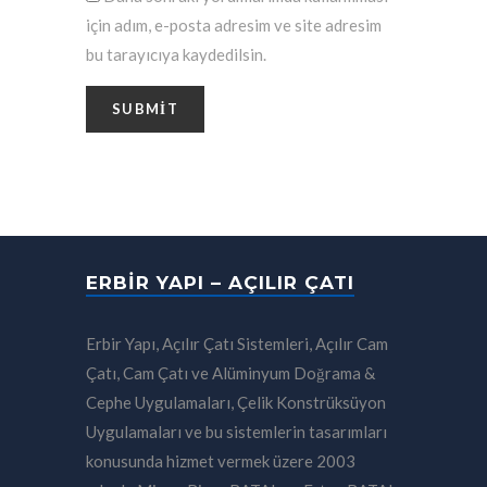
için adım, e-posta adresim ve site adresim
bu tarayıcıya kaydedilsin.
ERBIR YAPI – AÇILIR ÇATI
Erbir Yapı, Açılır Çatı Sistemleri, Açılır Cam
Çatı, Cam Çatı ve Alüminyum Doğrama &
Cephe Uygulamaları, Çelik Konstrüksüyon
Uygulamaları ve bu sistemlerin tasarımları
konusunda hizmet vermek üzere 2003