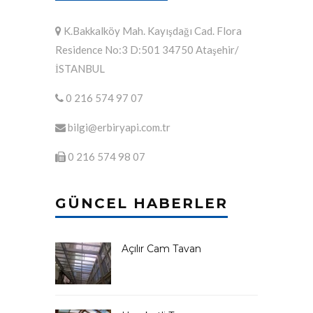
K.Bakkalköy Mah. Kayışdağı Cad. Flora
Residence No:3 D:501 34750 Ataşehir/
İSTANBUL
0 216 574 97 07
bilgi@erbiryapi.com.tr
0 216 574 98 07
GÜNCEL HABERLER
Açılır Cam Tavan