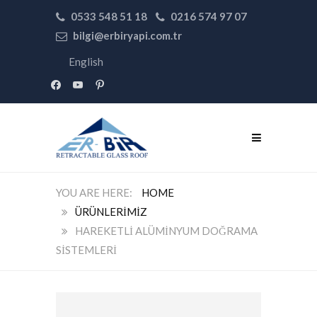
0533 548 51 18
0216 574 97 07
bilgi@erbiryapi.com.tr
English
facebook
youtube
pinterest
HOME
ÜRÜNLERIMIZ
HAREKETLI ALÜMINYUM DOĞRAMA
SISTEMLERI