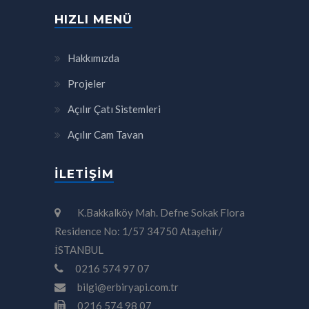
HIZLI MENÜ
Hakkımızda
Projeler
Açılır Çatı Sistemleri
Açılır Cam Tavan
İLETIŞIM
K.Bakkalköy Mah. Defne Sokak Flora
Residence No: 1/57 34750 Ataşehir/
İSTANBUL
0216 574 97 07
bilgi@erbiryapi.com.tr
0216 574 98 07