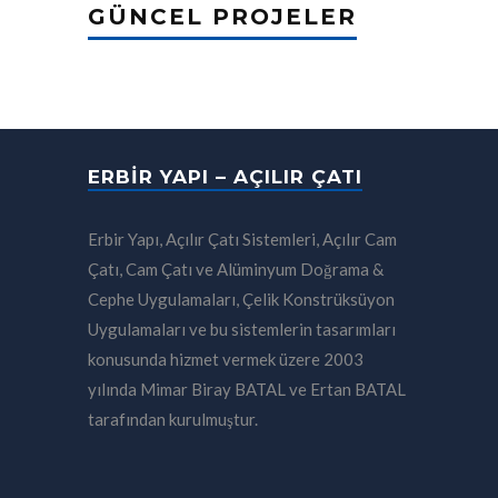
GÜNCEL PROJELER
ERBIR YAPI – AÇILIR ÇATI
Erbir Yapı, Açılır Çatı Sistemleri, Açılır Cam
Çatı, Cam Çatı ve Alüminyum Doğrama &
Cephe Uygulamaları, Çelik Konstrüksüyon
Uygulamaları ve bu sistemlerin tasarımları
konusunda hizmet vermek üzere 2003
yılında Mimar Biray BATAL ve Ertan BATAL
tarafından kurulmuştur.