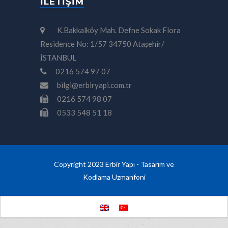
İLETIŞIM
K.Bakkalköy Mah. Defne Sokak Flora
Residence No: 1/57 34750 Ataşehir/
İSTANBUL
0216 574 97 07
bilgi@erbiryapi.com.tr
0216 574 98 07
0533 548 51 18
Copyright 2023 Erbir Yapı - Tasarım ve
Kodlama
Uzmanfoni