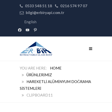
0533 548 51 18
0216 574 97 07
bilgi@erbiryapi.com.tr
English
facebook
youtube
pinterest
HOME
ÜRÜNLERIMIZ
HAREKETLI ALÜMINYUM DOĞRAMA
SISTEMLERI
CLIPBOARD11