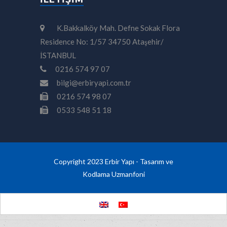
K.Bakkalköy Mah. Defne Sokak Flora
Residence No: 1/57 34750 Ataşehir/
İSTANBUL
0216 574 97 07
bilgi@erbiryapi.com.tr
0216 574 98 07
0533 548 51 18
Copyright 2023 Erbir Yapı - Tasarım ve
Kodlama
Uzmanfoni