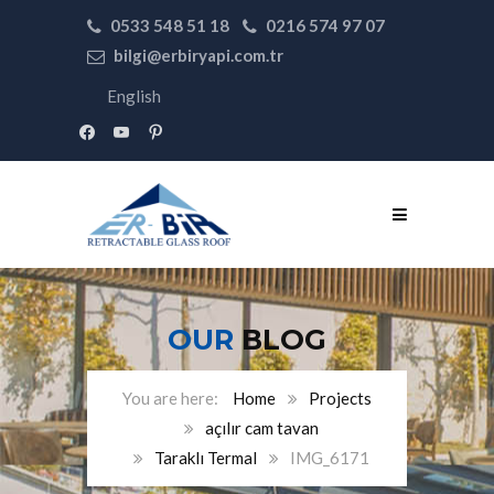
0533 548 51 18
0216 574 97 07
bilgi@erbiryapi.com.tr
English
facebook
youtube
pinterest
OUR
BLOG
Home
Projects
açılır cam tavan
Taraklı Termal
IMG_6171