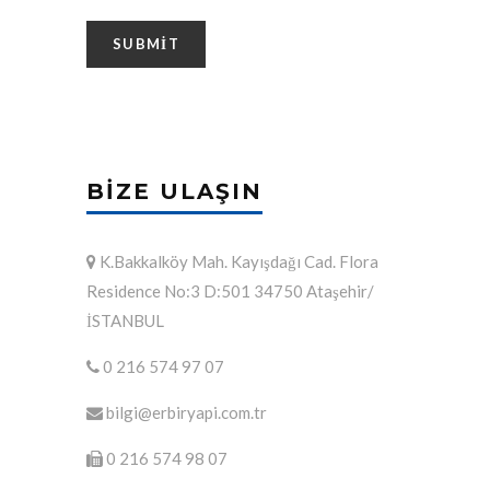
BIZE ULAŞIN
K.Bakkalköy Mah. Kayışdağı Cad. Flora
Residence No:3 D:501 34750 Ataşehir/
İSTANBUL
0 216 574 97 07
bilgi@erbiryapi.com.tr
0 216 574 98 07