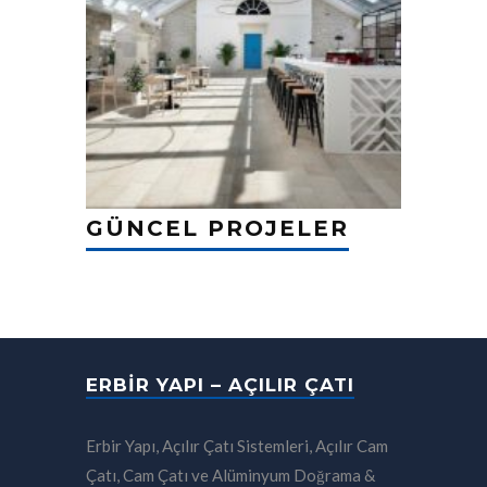
GÜNCEL PROJELER
ERBIR YAPI – AÇILIR ÇATI
Erbir Yapı, Açılır Çatı Sistemleri, Açılır Cam
Çatı, Cam Çatı ve Alüminyum Doğrama &