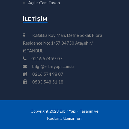
Açılır Cam Tavan
İLETIŞIM
K.Bakkalköy Mah. Defne Sokak Flora
Residence No: 1/57 34750 Ataşehir/
İSTANBUL
0216 574 97 07
bilgi@erbiryapi.com.tr
0216 574 98 07
0533 548 51 18
Copyright 2023 Erbir Yapı - Tasarım ve
Kodlama
Uzmanfoni