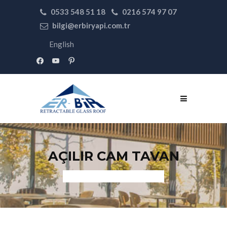
0533 548 51 18
0216 574 97 07
bilgi@erbiryapi.com.tr
English
facebook
youtube
pinterest
AÇILIR CAM TAVAN