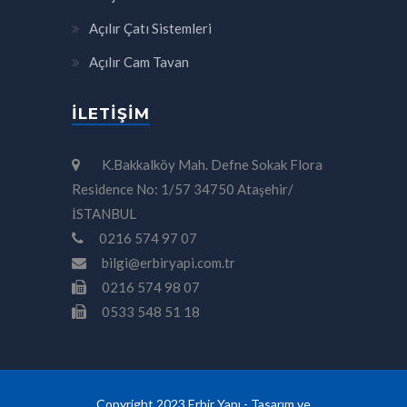
Açılır Çatı Sistemleri
Açılır Cam Tavan
İLETIŞIM
K.Bakkalköy Mah. Defne Sokak Flora
Residence No: 1/57 34750 Ataşehir/
İSTANBUL
0216 574 97 07
bilgi@erbiryapi.com.tr
0216 574 98 07
0533 548 51 18
Copyright 2023 Erbir Yapı - Tasarım ve