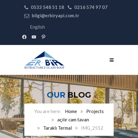
0533 548 51 18
0216 574 97 07
bilgi@erbiryapi.com.tr
English
facebook
youtube
pinterest
OUR
BLOG
Home
Projects
açılır cam tavan
Taraklı Termal
IMG_2552