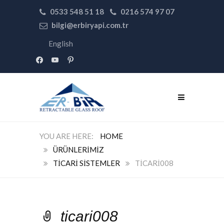
0533 548 51 18
0216 574 97 07
bilgi@erbiryapi.com.tr
English
facebook
youtube
pinterest
HOME
ÜRÜNLERIMIZ
TICARI SISTEMLER
TICARI008
ticari008