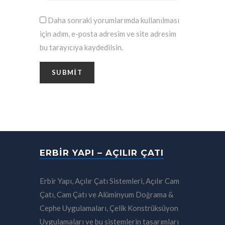
Daha sonraki yorumlarımda kullanılması
için adım, e-posta adresim ve site adresim
bu tarayıcıya kaydedilsin.
ERBIR YAPI – AÇILIR ÇATI
Erbir Yapı, Açılır Çatı Sistemleri, Açılır Cam
Çatı, Cam Çatı ve Alüminyum Doğrama &
Cephe Uygulamaları, Çelik Konstrüksüyon
Uygulamaları ve bu sistemlerin tasarımları