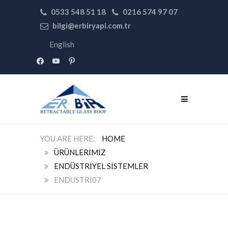
0533 548 51 18
0216 574 97 07
bilgi@erbiryapi.com.tr
English
facebook
youtube
pinterest
HOME
ÜRÜNLERIMIZ
ENDÜSTRIYEL SISTEMLER
ENDUSTRI07