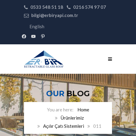
0533 548 51 18
0216 574 97 07
bilgi@erbiryapi.com.tr
English
facebook
youtube
pinterest
OUR
BLOG
Home
Ürünlerimiz
Açılır Çatı Sistemleri
011