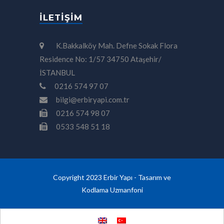
İLETIŞIM
K.Bakkalköy Mah. Defne Sokak Flora
Residence No: 1/57 34750 Ataşehir/
İSTANBUL
0216 574 97 07
bilgi@erbiryapi.com.tr
0216 574 98 07
0533 548 51 18
Copyright 2023 Erbir Yapı - Tasarım ve
Kodlama
Uzmanfoni