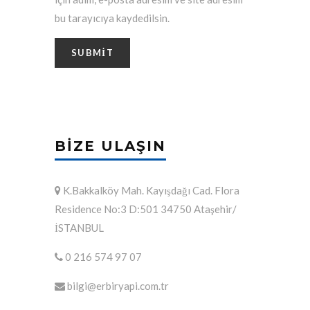
bu tarayıcıya kaydedilsin.
BIZE ULAŞIN
K.Bakkalköy Mah. Kayışdağı Cad. Flora
Residence No:3 D:501 34750 Ataşehir/
İSTANBUL
0 216 574 97 07
bilgi@erbiryapi.com.tr