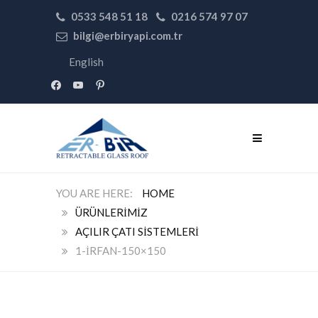
0533 548 51 18
0216 574 97 07
bilgi@erbiryapi.com.tr
English
facebook
youtube
pinterest
HOME
ÜRÜNLERIMIZ
AÇILIR ÇATI SISTEMLERI
1-IRFAN-150×150