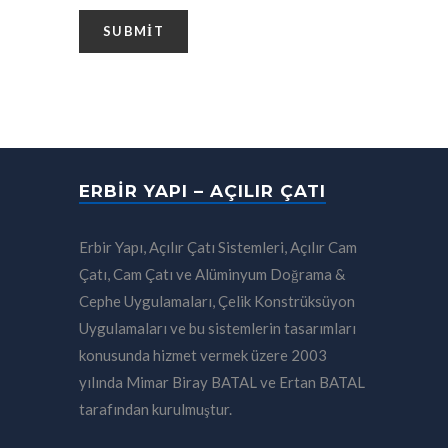
ERBIR YAPI – AÇILIR ÇATI
Erbir Yapı, Açılır Çatı Sistemleri, Açılır Cam
Çatı, Cam Çatı ve Alüminyum Doğrama &
Cephe Uygulamaları, Çelik Konstrüksüyon
Uygulamaları ve bu sistemlerin tasarımları
konusunda hizmet vermek üzere 2003
yılında Mimar Biray BATAL ve Ertan BATAL
tarafından kurulmuştur.