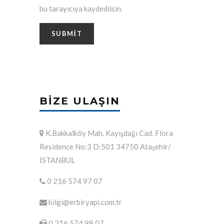
bu tarayıcıya kaydedilsin.
BIZE ULAŞIN
K.Bakkalköy Mah. Kayışdağı Cad. Flora
Residence No:3 D:501 34750 Ataşehir/
İSTANBUL
0 216 574 97 07
bilgi@erbiryapi.com.tr
0 216 574 98 07