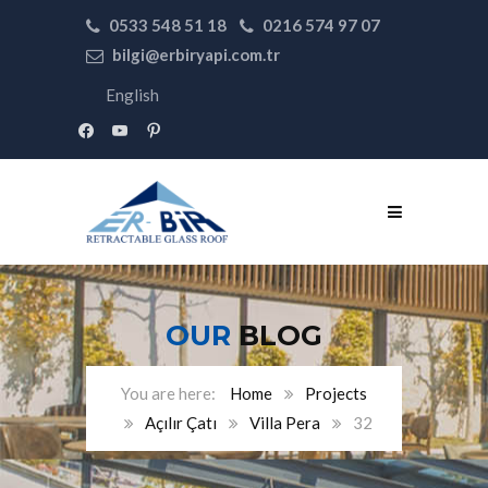
0533 548 51 18
0216 574 97 07
bilgi@erbiryapi.com.tr
English
facebook
youtube
pinterest
OUR
BLOG
Home
Projects
Açılır Çatı
Villa Pera
32