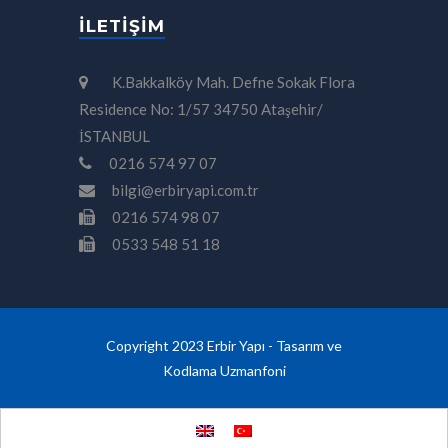
İLETIŞIM
K.Bakkalköy Mah. Defne Sokak Flora
Residence No: 1/57 34750 Ataşehir/
İSTANBUL
0216 574 97 07
bilgi@erbiryapi.com.tr
0216 574 98 07
0533 548 51 18
Copyright 2023 Erbir Yapı - Tasarım ve
Kodlama
Uzmanfoni