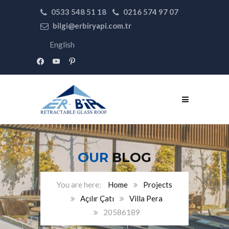
0533 548 51 18
0216 574 97 07
bilgi@erbiryapi.com.tr
English
facebook
youtube
pinterest
OUR
BLOG
Home
Projects
Açılır Çatı
Villa Pera
20586189