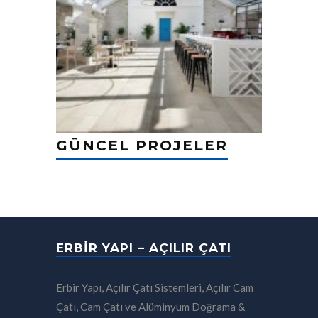
GÜNCEL PROJELER
ERBIR YAPI – AÇILIR ÇATI
Erbir Yapı, Açılır Çatı Sistemleri, Açılır Cam
Çatı, Cam Çatı ve Alüminyum Doğrama &