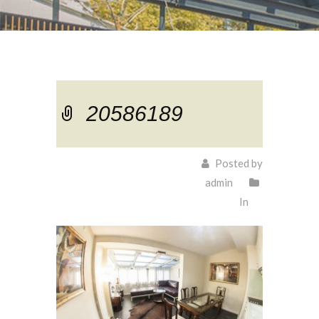
20586189
Posted by
admin
In