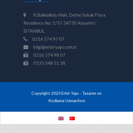
K.Bakkalköy Mah. Defne Sokak Flora
Residence No: 1/57 34750 Ataşehir/
İSTANBUL
0216 574 97 07
bilgi@erbiryapi.com.tr
0216 574 98 07
0533 548 51 18
Copyright 2023 Erbir Yapı - Tasarım ve
Kodlama
Uzmanfoni