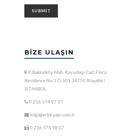
BIZE ULAŞIN
K.Bakkalköy Mah. Kayışdağı Cad. Flora
Residence No:3 D:501 34750 Ataşehir/
İSTANBUL
0 216 574 97 07
bilgi@erbiryapi.com.tr
0 216 574 98 07