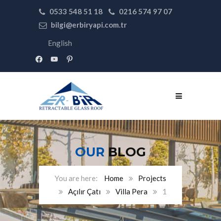
0533 548 51 18
0216 574 97 07
bilgi@erbiryapi.com.tr
English
facebook
youtube
pinterest
OUR
BLOG
Home
Projects
Açılır Çatı
Villa Pera
1