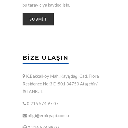
bu tarayıcıya kaydedilsin.
BIZE ULAŞIN
K.Bakkalköy Mah. Kayışdağı Cad. Flora
Residence No:3 D:501 34750 Ataşehir/
İSTANBUL
0 216 574 97 07
bilgi@erbiryapi.com.tr
0 216 574 98 07