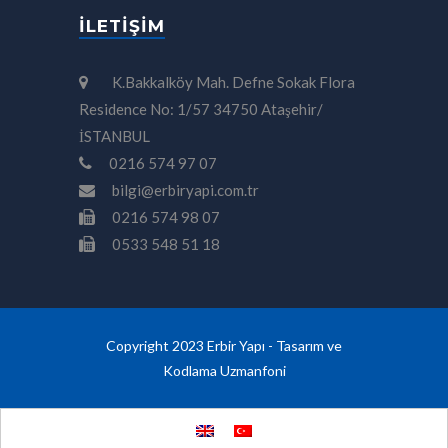
İLETIŞIM
K.Bakkalköy Mah. Defne Sokak Flora
Residence No: 1/57 34750 Ataşehir/
İSTANBUL
0216 574 97 07
bilgi@erbiryapi.com.tr
0216 574 98 07
0533 548 51 18
Copyright 2023 Erbir Yapı - Tasarım ve
Kodlama
Uzmanfoni