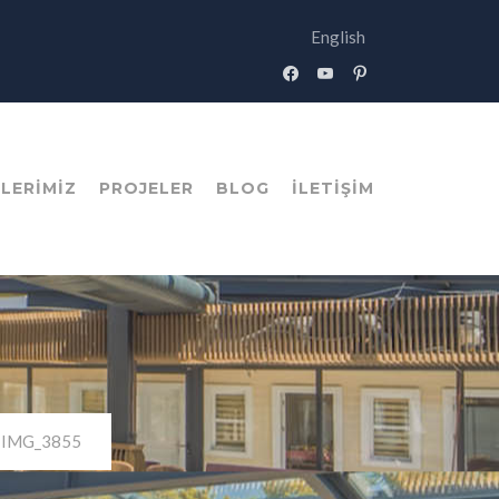
English
facebook
youtube
pinterest
LERIMIZ
PROJELER
BLOG
İLETIŞIM
IMG_3855