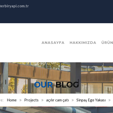
@erbiryapi.com.tr
ANASAYFA
HAKKIMIZDA
ÜRÜN
OUR
BLOG
Home
Projects
açılır cam çatı
Sinpaş Ege Yakası