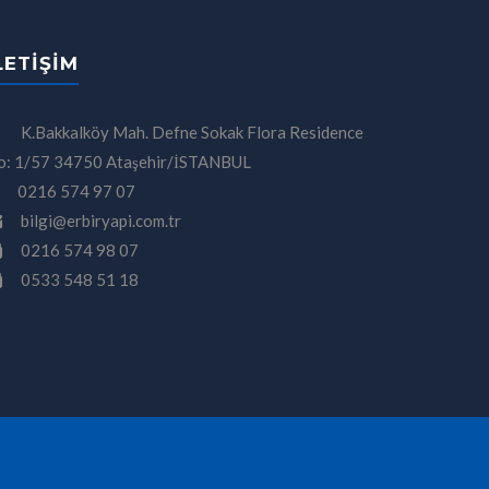
LETIŞIM
K.Bakkalköy Mah. Defne Sokak Flora Residence
o: 1/57 34750 Ataşehir/İSTANBUL
0216 574 97 07
bilgi@erbiryapi.com.tr
0216 574 98 07
0533 548 51 18