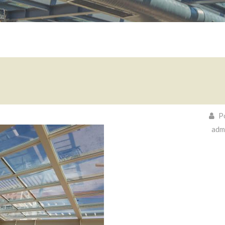
Po
adm