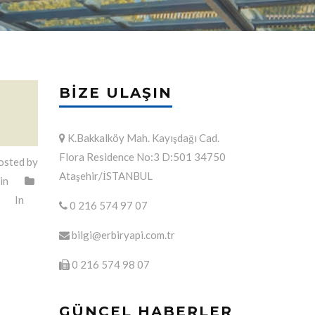
BIZE ULAŞIN
K.Bakkalköy Mah. Kayışdağı Cad.
Flora Residence No:3 D:501 34750
sted by
Ataşehir/İSTANBUL
in
In
0 216 574 97 07
bilgi@erbiryapi.com.tr
0 216 574 98 07
GÜNCEL HABERLER