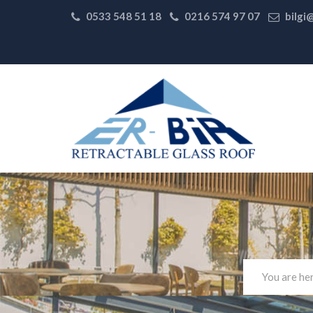
0533 548 51 18
0216 574 97 07
bilgi