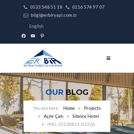
0533 548 51 18
0216 574 97 07
bilgi@erbiryapi.com.tr
English
facebook
youtube
pinterest
OUR
BLOG
Home
Projects
Açılır Çatı
Silence Hotel
IMG-20130821-03226