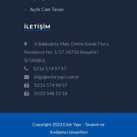
Açılır Cam Tavan
İLETIŞIM
K.Bakkalköy Mah. Defne Sokak Flora
Residence No: 1/57 34750 Ataşehir/
İSTANBUL
0216 574 97 07
bilgi@erbiryapi.com.tr
0216 574 98 07
0533 548 51 18
Copyright 2023 Erbir Yapı - Tasarım ve
Kodlama
Uzmanfoni