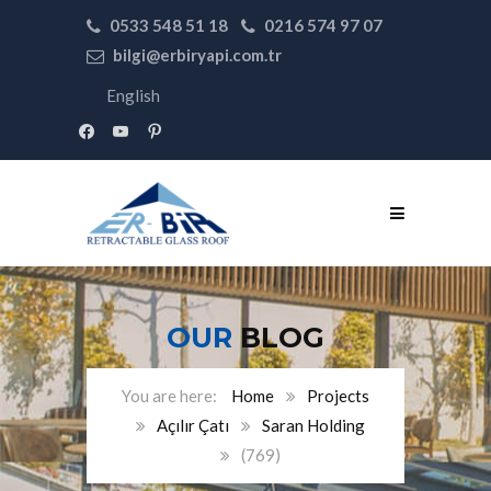
0533 548 51 18
0216 574 97 07
bilgi@erbiryapi.com.tr
English
facebook
youtube
pinterest
OUR
BLOG
Home
Projects
Açılır Çatı
Saran Holding
(769)