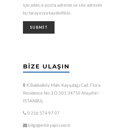
için adım, e-posta adresim ve site adresim
bu tarayıcıya kaydedilsin.
BIZE ULAŞIN
K.Bakkalköy Mah. Kayışdağı Cad. Flora
Residence No:3 D:501 34750 Ataşehir/
İSTANBUL
0 216 574 97 07
bilgi@erbiryapi.com.tr