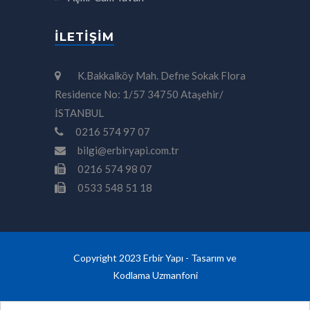
İLETIŞIM
K.Bakkalköy Mah. Defne Sokak Flora
Residence No: 1/57 34750 Ataşehir/
İSTANBUL
0216 574 97 07
bilgi@erbiryapi.com.tr
0216 574 98 07
0533 548 51 18
Copyright 2023 Erbir Yapı - Tasarım ve
Kodlama
Uzmanfoni