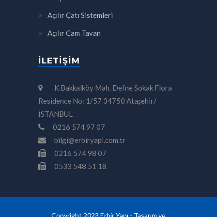
Açılır Çatı Sistemleri
Açılır Cam Tavan
İLETIŞIM
K.Bakkalköy Mah. Defne Sokak Flora
Residence No: 1/57 34750 Ataşehir/
İSTANBUL
0216 574 97 07
bilgi@erbiryapi.com.tr
0216 574 98 07
0533 548 51 18
Copyright 2023 Erbir Yapı - Tasarım ve