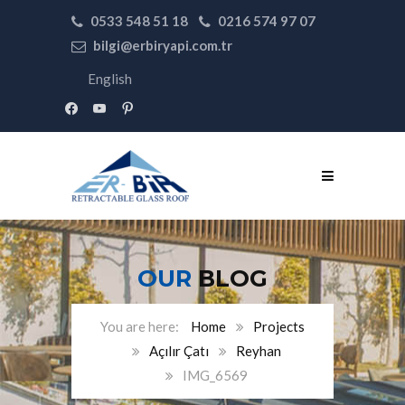
0533 548 51 18
0216 574 97 07
bilgi@erbiryapi.com.tr
English
facebook
youtube
pinterest
OUR
BLOG
Home
Projects
Açılır Çatı
Reyhan
IMG_6569