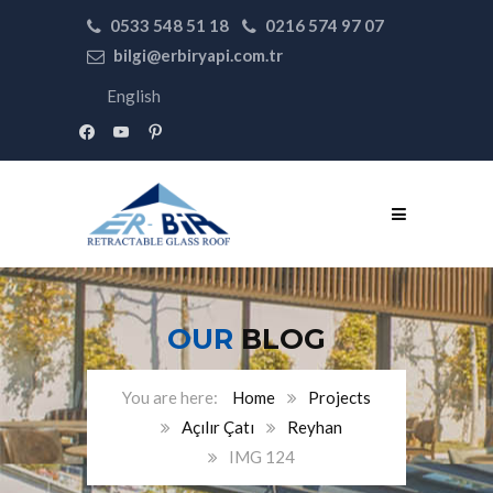
0533 548 51 18
0216 574 97 07
bilgi@erbiryapi.com.tr
English
facebook
youtube
pinterest
OUR
BLOG
Home
Projects
Açılır Çatı
Reyhan
IMG 124