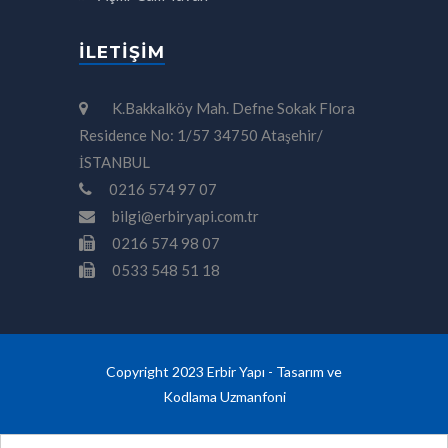
İLETIŞIM
K.Bakkalköy Mah. Defne Sokak Flora
Residence No: 1/57 34750 Ataşehir/
İSTANBUL
0216 574 97 07
bilgi@erbiryapi.com.tr
0216 574 98 07
0533 548 51 18
Copyright 2023 Erbir Yapı - Tasarım ve
Kodlama
Uzmanfoni