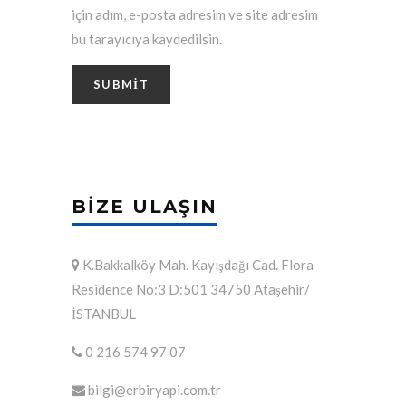
için adım, e-posta adresim ve site adresim
bu tarayıcıya kaydedilsin.
BIZE ULAŞIN
K.Bakkalköy Mah. Kayışdağı Cad. Flora
Residence No:3 D:501 34750 Ataşehir/
İSTANBUL
0 216 574 97 07
bilgi@erbiryapi.com.tr