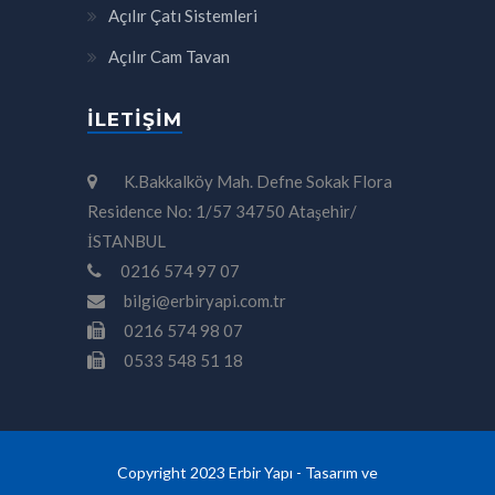
Açılır Çatı Sistemleri
Açılır Cam Tavan
İLETIŞIM
K.Bakkalköy Mah. Defne Sokak Flora
Residence No: 1/57 34750 Ataşehir/
İSTANBUL
0216 574 97 07
bilgi@erbiryapi.com.tr
0216 574 98 07
0533 548 51 18
Copyright 2023 Erbir Yapı - Tasarım ve