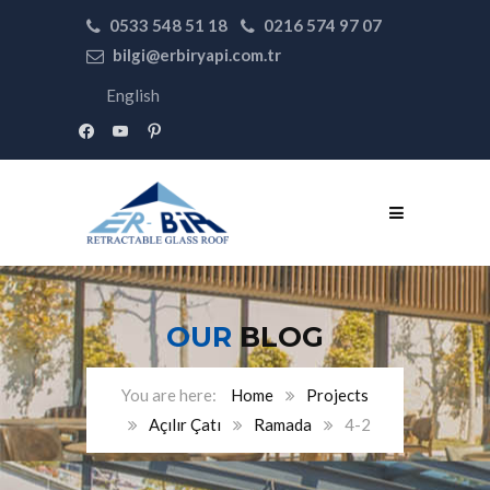
0533 548 51 18
0216 574 97 07
bilgi@erbiryapi.com.tr
English
facebook
youtube
pinterest
OUR
BLOG
Home
Projects
Açılır Çatı
Ramada
4-2