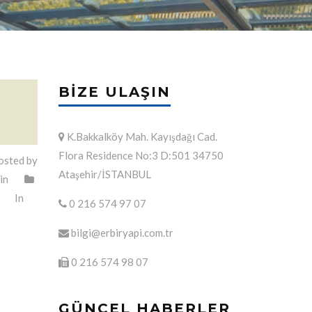
BIZE ULAŞIN
K.Bakkalköy Mah. Kayışdağı Cad.
Flora Residence No:3 D:501 34750
sted by
Ataşehir/İSTANBUL
in
In
0 216 574 97 07
bilgi@erbiryapi.com.tr
0 216 574 98 07
GÜNCEL HABERLER