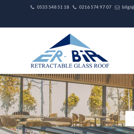
0533 548 51 18
0216 574 97 07
bilgi