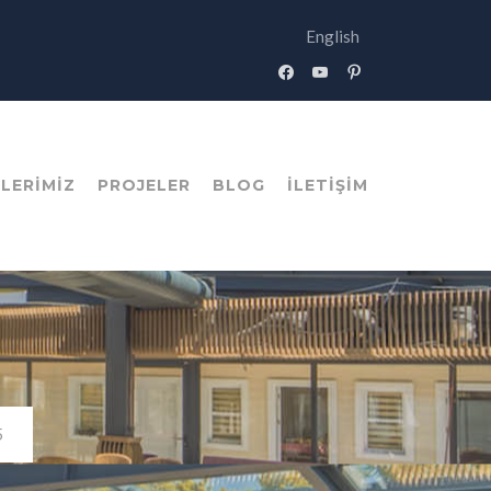
English
facebook
youtube
pinterest
LERIMIZ
PROJELER
BLOG
İLETIŞIM
5