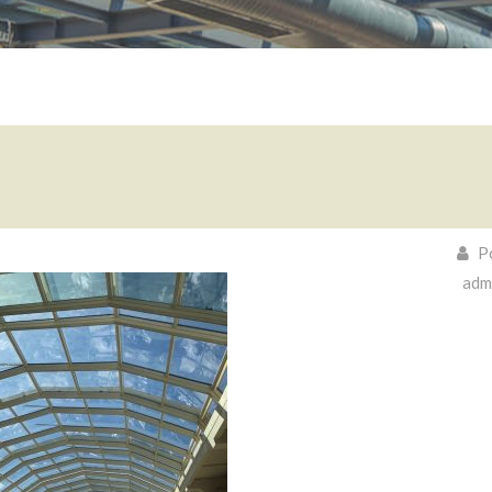
Po
adm