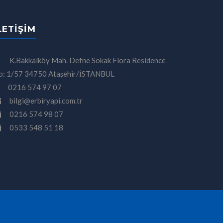
LETIŞIM
K.Bakkalköy Mah. Defne Sokak Flora Residence
o: 1/57 34750 Ataşehir/İSTANBUL
0216 574 97 07
bilgi@erbiryapi.com.tr
0216 574 98 07
0533 548 51 18