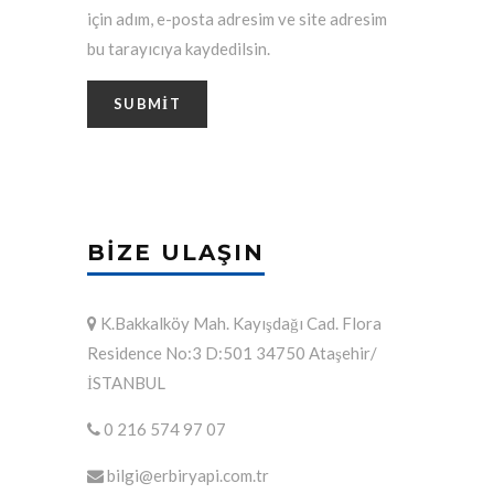
için adım, e-posta adresim ve site adresim
bu tarayıcıya kaydedilsin.
BIZE ULAŞIN
K.Bakkalköy Mah. Kayışdağı Cad. Flora
Residence No:3 D:501 34750 Ataşehir/
İSTANBUL
0 216 574 97 07
bilgi@erbiryapi.com.tr