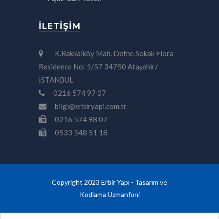
İLETIŞIM
K.Bakkalköy Mah. Defne Sokak Flora
Residence No: 1/57 34750 Ataşehir/
İSTANBUL
0216 574 97 07
bilgi@erbiryapi.com.tr
0216 574 98 07
0533 548 51 18
Copyright 2023 Erbir Yapı - Tasarım ve
Kodlama
Uzmanfoni