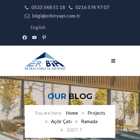
0533 548 51 18
0216 574 97 07
bilgi@erbiryapi.com.tr
English
facebook
youtube
pinterest
OUR
BLOG
Home
Projects
Açılır Çatı
Ramada
1007-7