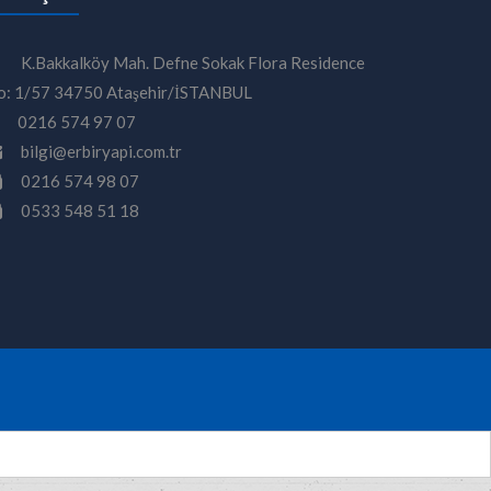
K.Bakkalköy Mah. Defne Sokak Flora Residence
o: 1/57 34750 Ataşehir/İSTANBUL
0216 574 97 07
bilgi@erbiryapi.com.tr
0216 574 98 07
0533 548 51 18