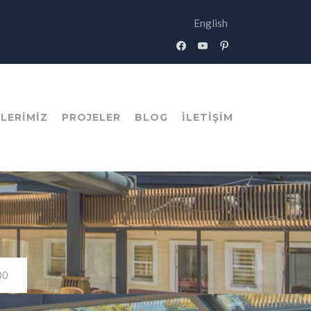
English
facebook
youtube
pinterest
LERIMIZ
PROJELER
BLOG
İLETIŞIM
00