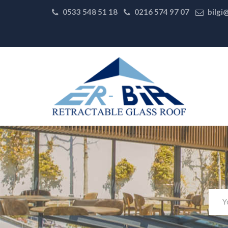
0533 548 51 18
0216 574 97 07
bilgi