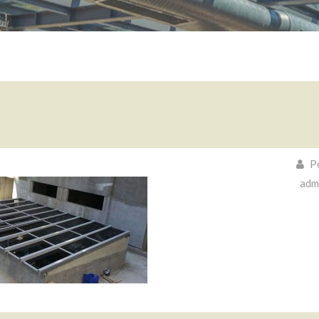
Po
adm