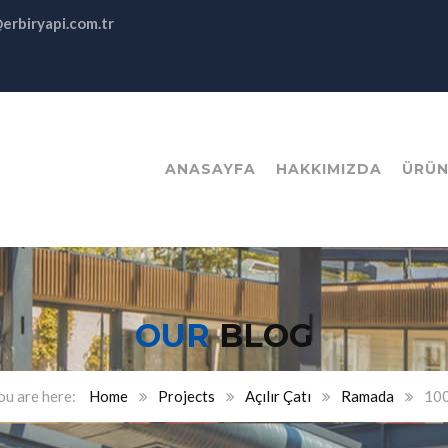
@erbiryapi.com.tr
ANASAYFA
HAKKIMIZDA
ÜRÜN
OUR
BLOG
Home
Projects
Açılır Çatı
Ramada
10