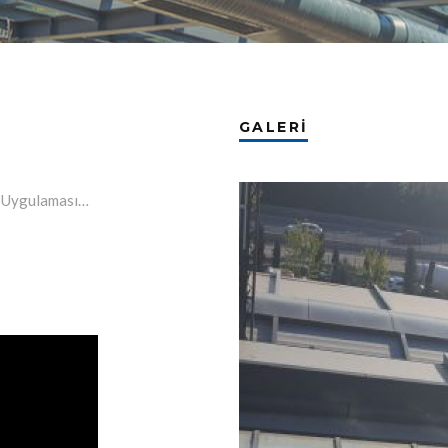
GALERİ
i Uygulaması…