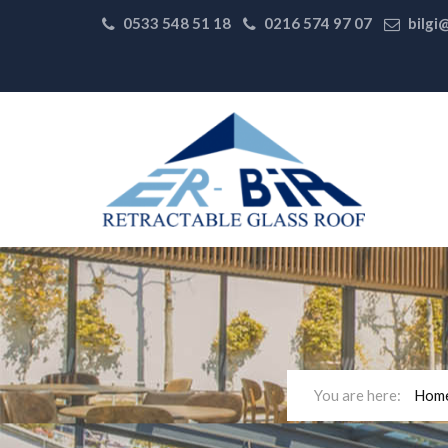
0533 548 51 18
0216 574 97 07
bilgi
Hom