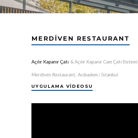
MERDIVEN RESTAURANT
Açılır Kapanır Çatı
& Açılır Kapanır Cam Çatı Sistem
Merdiven Restaurant, Acıbadem / İstanbul
UYGULAMA VİDEOSU