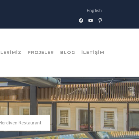
English
facebook
youtube
pinterest
LERIMIZ
PROJELER
BLOG
İLETIŞIM
erdiven Restaurant