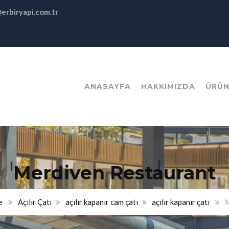
@erbiryapi.com.tr
ANASAYFA
HAKKIMIZDA
ÜRÜN
Merdiven Restaurant
e
Açılır Çatı
açılır kapanır cam çatı
açılır kapanır çatı
M