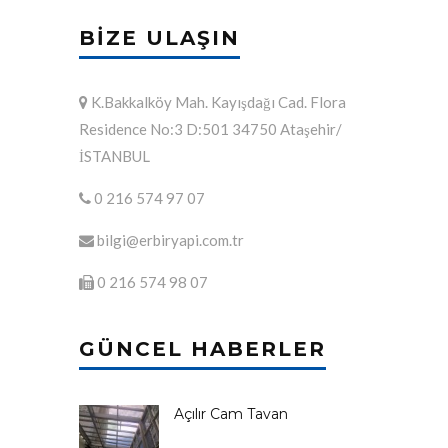
BIZE ULAŞIN
K.Bakkalköy Mah. Kayışdağı Cad. Flora
Residence No:3 D:501 34750 Ataşehir/
İSTANBUL
0 216 574 97 07
bilgi@erbiryapi.com.tr
0 216 574 98 07
GÜNCEL HABERLER
Açılır Cam Tavan