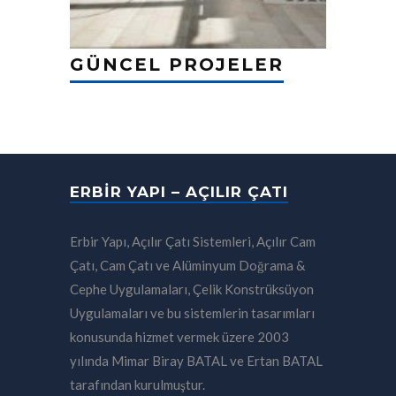
GÜNCEL PROJELER
ERBIR YAPI – AÇILIR ÇATI
Erbir Yapı, Açılır Çatı Sistemleri, Açılır Cam
Çatı, Cam Çatı ve Alüminyum Doğrama &
Cephe Uygulamaları, Çelik Konstrüksüyon
Uygulamaları ve bu sistemlerin tasarımları
konusunda hizmet vermek üzere 2003
yılında Mimar Biray BATAL ve Ertan BATAL
tarafından kurulmuştur.