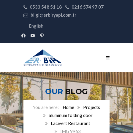
0533 548 51 18
0216 574 97 07
bilgi@erbiryapi.com.tr
English
facebook
youtube
pinterest
OUR
BLOG
Home
Projects
aluminum folding door
Lacivert Restaurant
IMG 9963