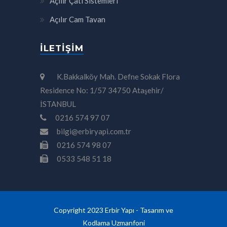
Açılır Çatı Sistemleri
Açılır Cam Tavan
İLETIŞIM
K.Bakkalköy Mah. Defne Sokak Flora
Residence No: 1/57 34750 Ataşehir/
İSTANBUL
0216 574 97 07
bilgi@erbiryapi.com.tr
0216 574 98 07
0533 548 51 18
Copyright 2023 Erbir Yapı - Tasarım ve
Kodlama
Uzmanfoni