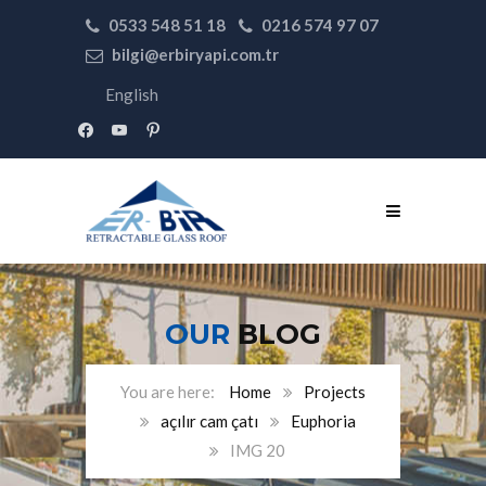
0533 548 51 18
0216 574 97 07
bilgi@erbiryapi.com.tr
English
facebook
youtube
pinterest
OUR
BLOG
Home
Projects
açılır cam çatı
Euphoria
IMG 20