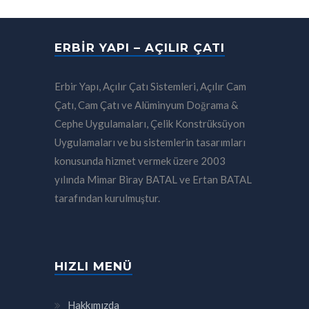
ERBIR YAPI – AÇILIR ÇATI
Erbir Yapı, Açılır Çatı Sistemleri, Açılır Cam
Çatı, Cam Çatı ve Alüminyum Doğrama &
Cephe Uygulamaları, Çelik Konstrüksüyon
Uygulamaları ve bu sistemlerin tasarımları
konusunda hizmet vermek üzere 2003
yılında Mimar Biray BATAL ve Ertan BATAL
tarafından kurulmuştur.
HIZLI MENÜ
Hakkımızda