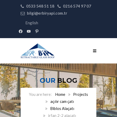
0533 548 51 18
0216 574 97 07
bilgi@erbiryapi.com.tr
English
facebook
youtube
pinterest
OUR
BLOG
Home
Projects
açılır cam çatı
Biblos Alaçatı
irfan 2-2 alacatı