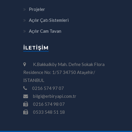
Projeler
Açılır Çatı Sistemleri
Açılır Cam Tavan
İLETIŞIM
K.Bakkalköy Mah. Defne Sokak Flora
Residence No: 1/57 34750 Ataşehir/
İSTANBUL
0216 574 97 07
bilgi@erbiryapi.com.tr
0216 574 98 07
0533 548 51 18