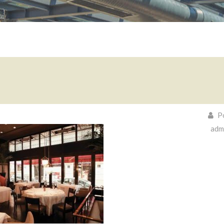
Po
adm