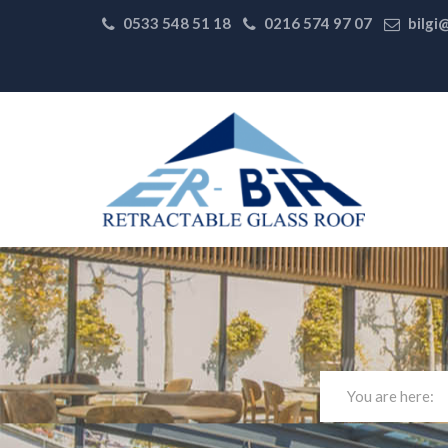
0533 548 51 18
0216 574 97 07
bilgi