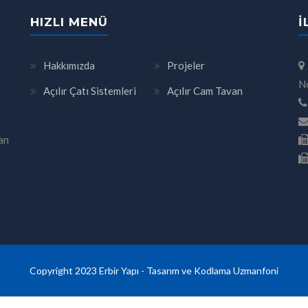
HIZLI MENÜ
İ
Hakkımızda
Projeler
N
Açılır Çatı Sistemleri
Açılır Cam Tavan
an
Copyright 2023 Erbir Yapı - Tasarım ve Kodlama
Uzmanfoni