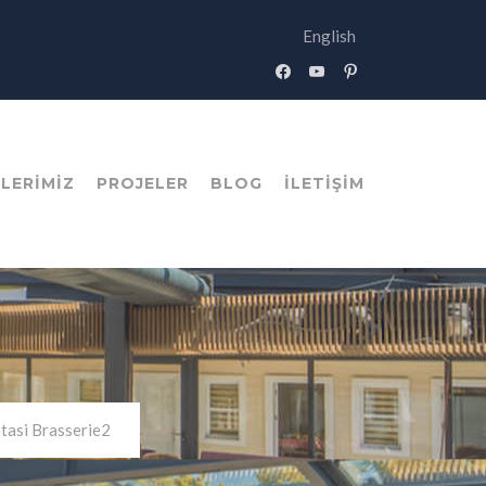
English
facebook
youtube
pinterest
LERIMIZ
PROJELER
BLOG
İLETIŞIM
tasi Brasserie2