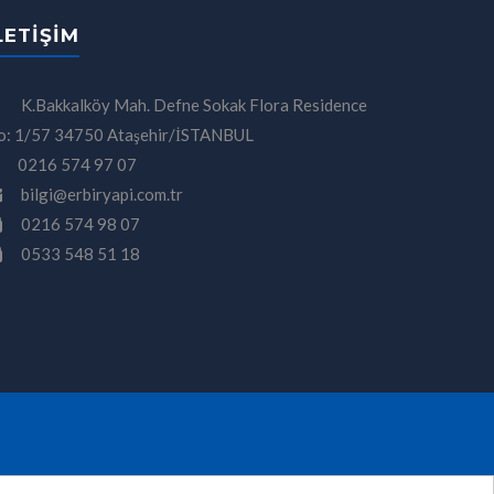
LETIŞIM
K.Bakkalköy Mah. Defne Sokak Flora Residence
o: 1/57 34750 Ataşehir/İSTANBUL
0216 574 97 07
bilgi@erbiryapi.com.tr
0216 574 98 07
0533 548 51 18