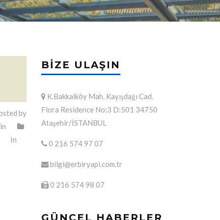
BIZE ULAŞIN
K.Bakkalköy Mah. Kayışdağı Cad.
Flora Residence No:3 D:501 34750
sted by
Ataşehir/İSTANBUL
in
In
0 216 574 97 07
bilgi@erbiryapi.com.tr
0 216 574 98 07
GÜNCEL HABERLER