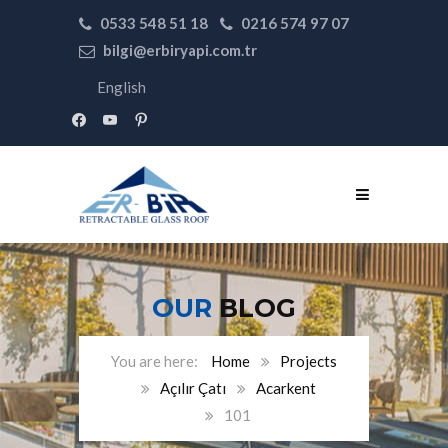
0533 548 51 18
0216 574 97 07
bilgi@erbiryapi.com.tr
English
facebook
youtube
pinterest
OUR
BLOG
Home
Projects
Açılır Çatı
Acarkent
101