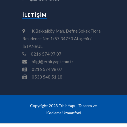
İLETIŞIM
K.Bakkalköy Mah. Defne Sokak Flora
Residence No: 1/57 34750 Ataşehir/
İSTANBUL
0216 574 97 07
bilgi@erbiryapi.com.tr
0216 574 98 07
0533 548 51 18
Copyright 2023 Erbir Yapı - Tasarım ve
Kodlama
Uzmanfoni