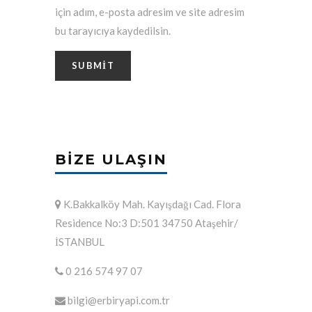
için adım, e-posta adresim ve site adresim
bu tarayıcıya kaydedilsin.
BIZE ULAŞIN
K.Bakkalköy Mah. Kayışdağı Cad. Flora
Residence No:3 D:501 34750 Ataşehir/
İSTANBUL
0 216 574 97 07
bilgi@erbiryapi.com.tr