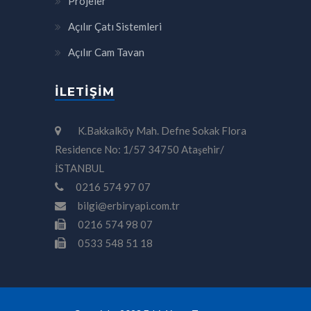
Projeler
Açılır Çatı Sistemleri
Açılır Cam Tavan
İLETIŞIM
K.Bakkalköy Mah. Defne Sokak Flora
Residence No: 1/57 34750 Ataşehir/
İSTANBUL
0216 574 97 07
bilgi@erbiryapi.com.tr
0216 574 98 07
0533 548 51 18