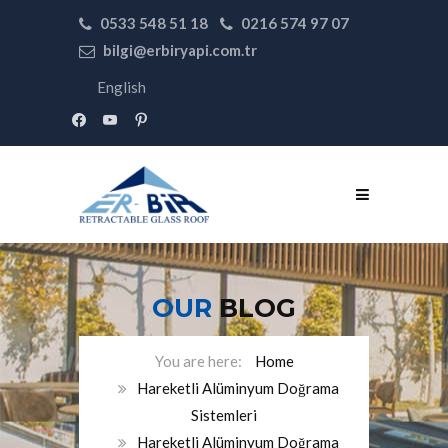
0533 548 51 18
0216 574 97 07
bilgi@erbiryapi.com.tr
English
facebook
youtube
pinterest
OUR
BLOG
Home
Hareketli Alüminyum Doğrama
Sistemleri
Hareketli Alüminyum Doğrama