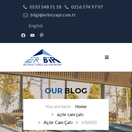
0533 548 51 18
0216 574 97 07
bilgi@erbiryapi.com.tr
English
facebook
youtube
pinterest
OUR
BLOG
Home
açılır cam çatı
Açılır Cam Çatı
irf(600)