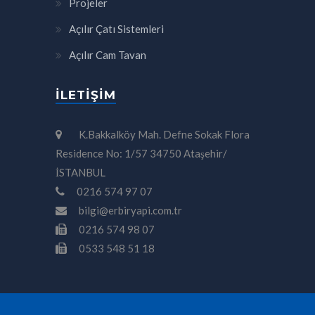
Projeler
Açılır Çatı Sistemleri
Açılır Cam Tavan
İLETIŞIM
K.Bakkalköy Mah. Defne Sokak Flora
Residence No: 1/57 34750 Ataşehir/
İSTANBUL
0216 574 97 07
bilgi@erbiryapi.com.tr
0216 574 98 07
0533 548 51 18