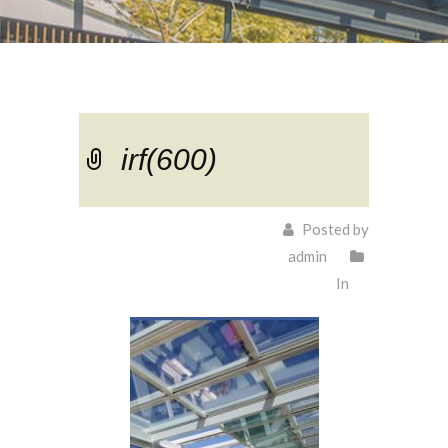
irf(600)
Posted by
admin
In